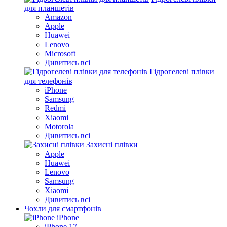
для планшетів
Amazon
Apple
Huawei
Lenovo
Microsoft
Дивитись всі
Гідрогелеві плівки
для телефонів
iPhone
Samsung
Redmi
Xiaomi
Motorola
Дивитись всі
Захисні плівки
Apple
Huawei
Lenovo
Samsung
Xiaomi
Дивитись всі
Чохли для смартфонів
iPhone
iPhone 17