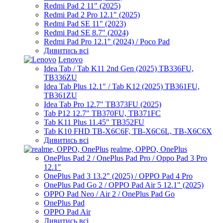
Redmi Pad 2 11" (2025)
Redmi Pad 2 Pro 12.1" (2025)
Redmi Pad SE 11" (2023)
Redmi Pad SE 8.7" (2024)
Redmi Pad Pro 12.1" (2024) / Poco Pad
Дивитись всі
Lenovo
Idea Tab / Tab K11 2nd Gen (2025) TB336FU,
TB336ZU
Idea Tab Plus 12.1" / Tab K12 (2025) TB361FU,
TB361ZU
Idea Tab Pro 12.7" TB373FU (2025)
Tab P12 12.7" TB370FU, TB371FC
Tab K11 Plus 11.45" TB352FU
Tab K10 FHD TB-X6C6F, TB-X6C6L, TB-X6C6X
Дивитись всі
realme, OPPO, OnePlus
OnePlus Pad 2 / OnePlus Pad Pro / Oppo Pad 3 Pro
12.1"
OnePlus Pad 3 13.2" (2025) / OPPO Pad 4 Pro
OnePlus Pad Go 2 / OPPO Pad Air 5 12.1" (2025)
OPPO Pad Neo / Air 2 / OnePlus Pad Go
OnePlus Pad
OPPO Pad Air
Дивитись всі