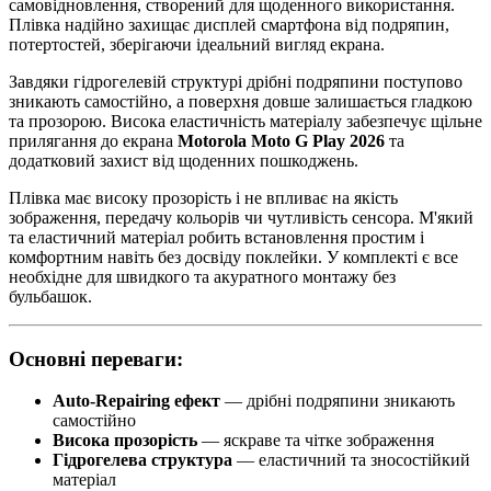
самовідновлення, створений для щоденного використання.
Плівка надійно захищає дисплей смартфона від подряпин,
потертостей, зберігаючи ідеальний вигляд екрана.
Завдяки гідрогелевій структурі дрібні подряпини поступово
зникають самостійно, а поверхня довше залишається гладкою
та прозорою. Висока еластичність матеріалу забезпечує щільне
прилягання до екрана
Motorola Moto G Play 2026
та
додатковий захист від щоденних пошкоджень.
Плівка має високу прозорість і не впливає на якість
зображення, передачу кольорів чи чутливість сенсора. М'який
та еластичний матеріал робить встановлення простим і
комфортним навіть без досвіду поклейки. У комплекті є все
необхідне для швидкого та акуратного монтажу без
бульбашок.
Основні переваги:
Auto-Repairing ефект
— дрібні подряпини зникають
самостійно
Висока прозорість
— яскраве та чітке зображення
Гідрогелева структура
— еластичний та зносостійкий
матеріал