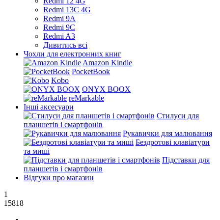
Redmi 12 4G
Redmi 13C 4G
Redmi 9A
Redmi 9C
Redmi A3
Дивитись всі
Чохли для електронних книг
Amazon Kindle
PocketBook
Kobo
ONYX BOOX
reMarkable
Інші аксесуари
Стилуси для
планшетів і смартфонів
Рукавички для малювання
Бездротові клавіатури
та миші
Підставки для
планшетів і смартфонів
Відгуки про магазин
1
15818