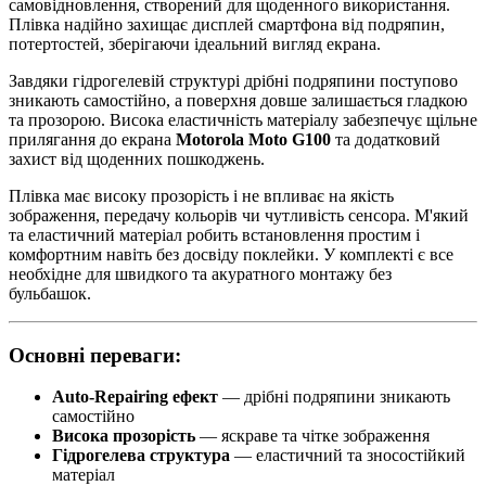
самовідновлення, створений для щоденного використання.
Плівка надійно захищає дисплей смартфона від подряпин,
потертостей, зберігаючи ідеальний вигляд екрана.
Завдяки гідрогелевій структурі дрібні подряпини поступово
зникають самостійно, а поверхня довше залишається гладкою
та прозорою. Висока еластичність матеріалу забезпечує щільне
прилягання до екрана
Motorola Moto G100
та додатковий
захист від щоденних пошкоджень.
Плівка має високу прозорість і не впливає на якість
зображення, передачу кольорів чи чутливість сенсора. М'який
та еластичний матеріал робить встановлення простим і
комфортним навіть без досвіду поклейки. У комплекті є все
необхідне для швидкого та акуратного монтажу без
бульбашок.
Основні переваги:
Auto-Repairing ефект
— дрібні подряпини зникають
самостійно
Висока прозорість
— яскраве та чітке зображення
Гідрогелева структура
— еластичний та зносостійкий
матеріал