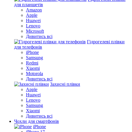
для планшетів
Amazon
Apple
Huawei
Lenovo
Microsoft
Дивитись всі
Гідрогелеві плівки
для телефонів
iPhone
Samsung
Redmi
Xiaomi
Motorola
Дивитись всі
Захисні плівки
Apple
Huawei
Lenovo
Samsung
Xiaomi
Дивитись всі
Чохли для смартфонів
iPhone
iPhone 17