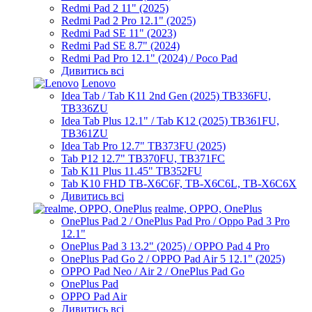
Redmi Pad 2 11" (2025)
Redmi Pad 2 Pro 12.1" (2025)
Redmi Pad SE 11" (2023)
Redmi Pad SE 8.7" (2024)
Redmi Pad Pro 12.1" (2024) / Poco Pad
Дивитись всі
Lenovo
Idea Tab / Tab K11 2nd Gen (2025) TB336FU,
TB336ZU
Idea Tab Plus 12.1" / Tab K12 (2025) TB361FU,
TB361ZU
Idea Tab Pro 12.7" TB373FU (2025)
Tab P12 12.7" TB370FU, TB371FC
Tab K11 Plus 11.45" TB352FU
Tab K10 FHD TB-X6C6F, TB-X6C6L, TB-X6C6X
Дивитись всі
realme, OPPO, OnePlus
OnePlus Pad 2 / OnePlus Pad Pro / Oppo Pad 3 Pro
12.1"
OnePlus Pad 3 13.2" (2025) / OPPO Pad 4 Pro
OnePlus Pad Go 2 / OPPO Pad Air 5 12.1" (2025)
OPPO Pad Neo / Air 2 / OnePlus Pad Go
OnePlus Pad
OPPO Pad Air
Дивитись всі