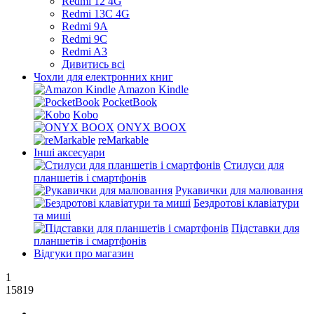
Redmi 12 4G
Redmi 13C 4G
Redmi 9A
Redmi 9C
Redmi A3
Дивитись всі
Чохли для електронних книг
Amazon Kindle
PocketBook
Kobo
ONYX BOOX
reMarkable
Інші аксесуари
Стилуси для
планшетів і смартфонів
Рукавички для малювання
Бездротові клавіатури
та миші
Підставки для
планшетів і смартфонів
Відгуки про магазин
1
15819