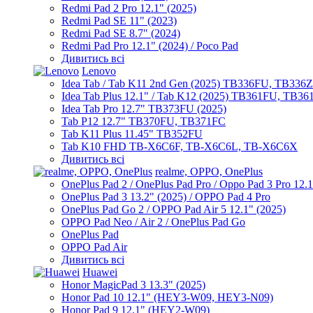
Redmi Pad 2 Pro 12.1" (2025)
Redmi Pad SE 11" (2023)
Redmi Pad SE 8.7" (2024)
Redmi Pad Pro 12.1" (2024) / Poco Pad
Дивитись всі
Lenovo
Idea Tab / Tab K11 2nd Gen (2025) TB336FU, TB336
Idea Tab Plus 12.1" / Tab K12 (2025) TB361FU, TB3
Idea Tab Pro 12.7" TB373FU (2025)
Tab P12 12.7" TB370FU, TB371FC
Tab K11 Plus 11.45" TB352FU
Tab K10 FHD TB-X6C6F, TB-X6C6L, TB-X6C6X
Дивитись всі
realme, OPPO, OnePlus
OnePlus Pad 2 / OnePlus Pad Pro / Oppo Pad 3 Pro 12.
OnePlus Pad 3 13.2" (2025) / OPPO Pad 4 Pro
OnePlus Pad Go 2 / OPPO Pad Air 5 12.1" (2025)
OPPO Pad Neo / Air 2 / OnePlus Pad Go
OnePlus Pad
OPPO Pad Air
Дивитись всі
Huawei
Honor MagicPad 3 13.3" (2025)
Honor Pad 10 12.1" (HEY3-W09, HEY3-N09)
Honor Pad 9 12.1" (HEY2-W09)