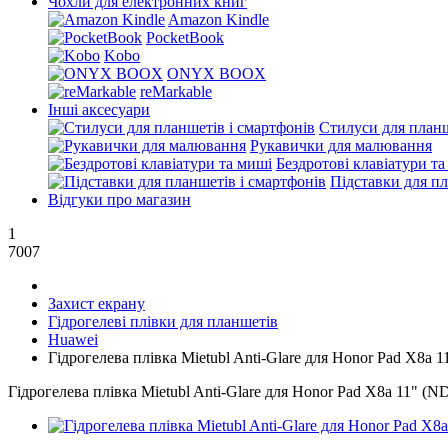
Чохли для електронних книг
Amazon Kindle
PocketBook
Kobo
ONYX BOOX
reMarkable
Інші аксесуари
Стилуси для планш
Рукавички для малювання
Бездротові клавіатури т
Підставки для пл
Відгуки про магазин
1
7007
Захист екрану
Гідрогелеві плівки для планшетів
Huawei
Гідрогелева плівка Mietubl Anti-Glare для Honor Pad X8a
Гідрогелева плівка Mietubl Anti-Glare для Honor Pad X8a 11" 