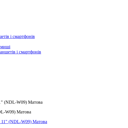
етів і смартфонів
а миші
аншетів і смартфонів
 11" (NDL-W09) Матова
(NDL-W09) Матова