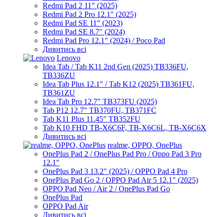
Redmi Pad 2 11" (2025)
Redmi Pad 2 Pro 12.1" (2025)
Redmi Pad SE 11" (2023)
Redmi Pad SE 8.7" (2024)
Redmi Pad Pro 12.1" (2024) / Poco Pad
Дивитись всі
Lenovo
Idea Tab / Tab K11 2nd Gen (2025) TB336FU,
TB336ZU
Idea Tab Plus 12.1" / Tab K12 (2025) TB361FU,
TB361ZU
Idea Tab Pro 12.7" TB373FU (2025)
Tab P12 12.7" TB370FU, TB371FC
Tab K11 Plus 11.45" TB352FU
Tab K10 FHD TB-X6C6F, TB-X6C6L, TB-X6C6X
Дивитись всі
realme, OPPO, OnePlus
OnePlus Pad 2 / OnePlus Pad Pro / Oppo Pad 3 Pro
12.1"
OnePlus Pad 3 13.2" (2025) / OPPO Pad 4 Pro
OnePlus Pad Go 2 / OPPO Pad Air 5 12.1" (2025)
OPPO Pad Neo / Air 2 / OnePlus Pad Go
OnePlus Pad
OPPO Pad Air
Дивитись всі