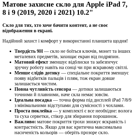
Матове захисне скло для Apple iPad 7,
8 і 9 (2019, 2020 і 2021) 10.2"
Скло для тих, хто хоче бачити контент, а не своє
відображення в екрані.
Надійний захист і комфорт у використанні планшета щодня!
Твердість 9H
— скло не боїться ключів, монет та інших
металевих предметів, захищає екран від подряпин.
Матовий ефект
зменшує відблиски та забезпечує
зручну роботу навіть на сонці чи при яскравому світлі.
Менше слідів дотику
— спеціальне покриття зменшує
появу відбитків пальців і плям, тож екран довше
залишається чистим.
Повна чутливість сенсора
— дотики залишаються
точними й плавними, наче скла немає зовсім.
Ідеальна посадка
— точна форма під дисплей iPad 7/8/9
з мінімальними відступами для сумісності з чохлами.
Проста поклейка
— у комплекті є все необхідне: волога
та суха серветки, стікер для збирання порошинок.
Важливо:
матове покриття трохи знижує яскравість і
контрастність. Якщо для вас критична максимальна
насиченість кольорів — оберіть прозоре скло.