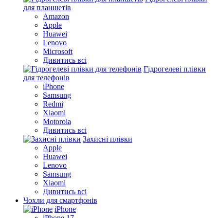
для планшетів
Amazon
Apple
Huawei
Lenovo
Microsoft
Дивитись всі
Гідрогелеві плівки
для телефонів
iPhone
Samsung
Redmi
Xiaomi
Motorola
Дивитись всі
Захисні плівки
Apple
Huawei
Lenovo
Samsung
Xiaomi
Дивитись всі
Чохли для смартфонів
iPhone
iPhone 17