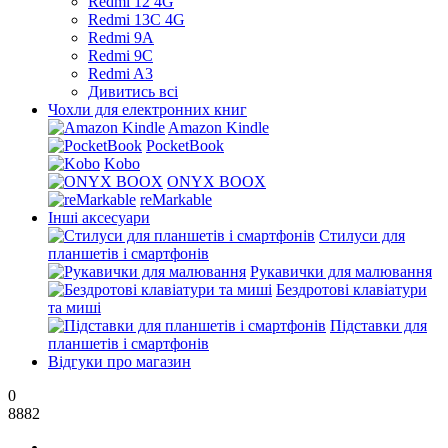
Redmi 12 4G
Redmi 13C 4G
Redmi 9A
Redmi 9C
Redmi A3
Дивитись всі
Чохли для електронних книг
Amazon Kindle
PocketBook
Kobo
ONYX BOOX
reMarkable
Інші аксесуари
Стилуси для
планшетів і смартфонів
Рукавички для малювання
Бездротові клавіатури
та миші
Підставки для
планшетів і смартфонів
Відгуки про магазин
0
8882