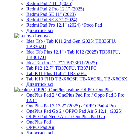
Redmi Pad 2 11" (2025)
Redmi Pad 2 Pro 12.1" (2025)
Redmi Pad SE 11" (2023)
Redmi Pad SE 8.7" (2024)
Redmi Pad Pro 12.1" (2024) / Poco Pad
Дивитись всі
Lenovo
Idea Tab / Tab K11 2nd Gen (2025) TB336FU,
TB336ZU
Idea Tab Plus 12.1" / Tab K12 (2025) TB361FU,
TB361ZU
Idea Tab Pro 12.7" TB373FU (2025)
Tab P12 12.7" TB370FU, TB371FC
Tab K11 Plus 11.45" TB352FU
Tab K10 FHD TB-X6C6F, TB-X6C6L, TB-X6C6X
Дивитись всі
realme, OPPO, OnePlus
OnePlus Pad 2 / OnePlus Pad Pro / Oppo Pad 3 Pro
12.1"
OnePlus Pad 3 13.2" (2025) / OPPO Pad 4 Pro
OnePlus Pad Go 2 / OPPO Pad Air 5 12.1" (2025)
OPPO Pad Neo / Air 2 / OnePlus Pad Go
OnePlus Pad
OPPO Pad Air
Дивитись всі