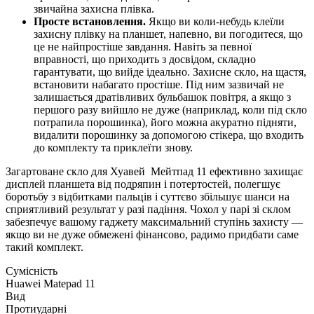
звичайна захисна плівка.
Просте встановлення.
Якщо ви коли-небудь клеїли
захисну плівку на планшет, напевно, ви погодитеся, що
це не найпростіше завдання. Навіть за певної
вправності, що приходить з досвідом, складно
гарантувати, що вийде ідеально. Захисне скло, на щастя,
встановити набагато простіше. Під ним зазвичай не
залишається дратівливих бульбашок повітря, а якщо з
першого разу вийшло не дуже (наприклад, коли під скло
потрапила порошинка), його можна акуратно підняти,
видалити порошинку за допомогою стікера, що входить
до комплекту та приклеїти знову.
Загартоване скло для Хуавей Мейтпад 11 ефективно захищає
дисплей планшета від подряпин і потертостей, полегшує
боротьбу з відбитками пальців і суттєво збільшує шанси на
сприятливий результат у разі падіння. Чохол у парі зі склом
забезпечує вашому гаджету максимальний ступінь захисту —
якщо ви не дуже обмежені фінансово, радимо придбати саме
такий комплект.
Сумісність
Huawei Matepad 11
Вид
Протиударні