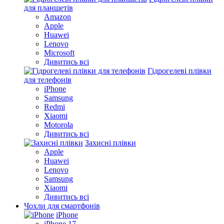
для планшетів
Amazon
Apple
Huawei
Lenovo
Microsoft
Дивитись всі
Гідрогелеві плівки
для телефонів
iPhone
Samsung
Redmi
Xiaomi
Motorola
Дивитись всі
Захисні плівки
Apple
Huawei
Lenovo
Samsung
Xiaomi
Дивитись всі
Чохли для смартфонів
iPhone
iPhone 17