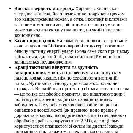
Висока твердість матеріалу.
Хороше захисне скло
твердіше за метал, його неможливо подряпати цвяхом
або канцелярським ножем, а отже, і контакт із ключами
та іншими металевими дрібницями з вашої сумки не
може зашкодити екрану планшета, на який наклеєне
захисне скло.
Захист при падінні.
На відміну від плівки, загартоване
скло завдяки своїй багатошаровій структурі поглинає
більшу частину енергії удару, і хоча саме скло при цьому
тріскається, дисплей під ним з високою ймовірністю
залишається неушкодженим.
Кращі тактильні відчуття та зручність
використання.
Навіть по дешевому захисному склу
палець ковзає краще, ніж по середньостатистичній
плівці. Чутливість сенсору при этом абсолютно не
страждає. Верхній шар протектора із загартованого скла
— це тонке олеофобне покриття, що відштовхує жир і
полегшує видалення відбитків пальців та інших
забруднень. Не у всіх стеклах олеофобне покриття
однаково високої якості (як правило, воно краще у
дорожчих моделях, що відрізняються ще і спеціальною
обробкою країв - заокругленням 2.5D), але в цілому
користуватися планшетом зі склом на дисплеї завжди
приємніше, ніж гаджетом, на екран якого наклеєна