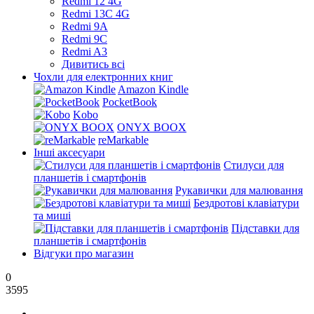
Redmi 12 4G
Redmi 13C 4G
Redmi 9A
Redmi 9C
Redmi A3
Дивитись всі
Чохли для електронних книг
Amazon Kindle
PocketBook
Kobo
ONYX BOOX
reMarkable
Інші аксесуари
Стилуси для
планшетів і смартфонів
Рукавички для малювання
Бездротові клавіатури
та миші
Підставки для
планшетів і смартфонів
Відгуки про магазин
0
3595