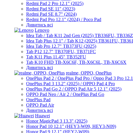
Redmi Pad 2 Pro 12.1" (2025)
Redmi Pad SE 11" (2023)
Redmi Pad SE 8.7" (2024)
Redmi Pad Pro 12.1" (2024) / Poco Pad
Дивитись всі
Lenovo
Idea Tab / Tab K11 2nd Gen (2025) TB336FU, TB336
Idea Tab Plus 12.1" / Tab K12 (2025) TB361FU, TB3
Idea Tab Pro 12.7" TB373FU (2025)
Tab P12 12.7" TB370FU, TB371FC
Tab K11 Plus 11.45" TB352FU
Tab K10 FHD TB-X6C6F, TB-X6C6L, TB-X6C6X
Дивитись всі
realme, OPPO, OnePlus
OnePlus Pad 2 / OnePlus Pad Pro / Oppo Pad 3 Pro 12.
OnePlus Pad 3 13.2" (2025) / OPPO Pad 4 Pro
OnePlus Pad Go 2 / OPPO Pad Air 5 12.1" (2025)
OPPO Pad Neo / Air 2 / OnePlus Pad Go
OnePlus Pad
OPPO Pad Air
Дивитись всі
Huawei
Honor MagicPad 3 13.3" (2025)
Honor Pad 10 12.1" (HEY3-W09, HEY3-N09)
Honor Pad 9 12.1" (HEY2-W09)