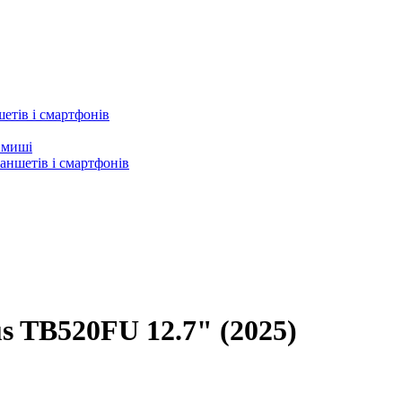
етів і смартфонів
а миші
аншетів і смартфонів
s TB520FU 12.7" (2025)