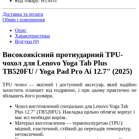
Код товару:
H13051
Доставка та оплата
Обмін і повернення
Опис
Характеристики
Відгуки (0)
Високоякісний протиударний TPU-
чохол для Lenovo Yoga Tab Plus
TB520FU / Yoga Pad Pro Ai 12.7" (2025)
TPU чохол — якісний і доступний аксесуар, який надійно
захистить планшет від подряпин, і при цьому практично не
збільшить його розміри.
Чохол виготовлений спеціально для Lenovo Yoga Tab
Plus 12.7" (TB520FU). Накладка щільно облягає корпус і
має всі необхідні вирізи.
Матеріал виготовлення — термополіуретан (TPU):
міцний, еластичний, стійкий до перепадів температур,
нетоксичний.