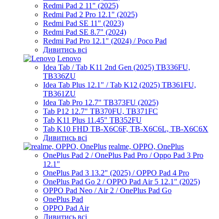
Redmi Pad 2 11" (2025)
Redmi Pad 2 Pro 12.1" (2025)
Redmi Pad SE 11" (2023)
Redmi Pad SE 8.7" (2024)
Redmi Pad Pro 12.1" (2024) / Poco Pad
Дивитись всі
Lenovo
Idea Tab / Tab K11 2nd Gen (2025) TB336FU,
TB336ZU
Idea Tab Plus 12.1" / Tab K12 (2025) TB361FU,
TB361ZU
Idea Tab Pro 12.7" TB373FU (2025)
Tab P12 12.7" TB370FU, TB371FC
Tab K11 Plus 11.45" TB352FU
Tab K10 FHD TB-X6C6F, TB-X6C6L, TB-X6C6X
Дивитись всі
realme, OPPO, OnePlus
OnePlus Pad 2 / OnePlus Pad Pro / Oppo Pad 3 Pro
12.1"
OnePlus Pad 3 13.2" (2025) / OPPO Pad 4 Pro
OnePlus Pad Go 2 / OPPO Pad Air 5 12.1" (2025)
OPPO Pad Neo / Air 2 / OnePlus Pad Go
OnePlus Pad
OPPO Pad Air
Дивитись всі