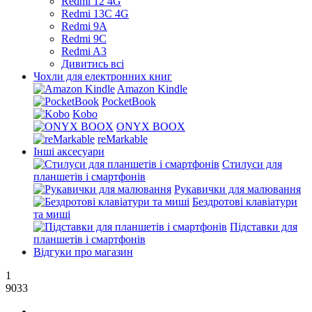
Redmi 12 4G
Redmi 13C 4G
Redmi 9A
Redmi 9C
Redmi A3
Дивитись всі
Чохли для електронних книг
Amazon Kindle
PocketBook
Kobo
ONYX BOOX
reMarkable
Інші аксесуари
Стилуси для
планшетів і смартфонів
Рукавички для малювання
Бездротові клавіатури
та миші
Підставки для
планшетів і смартфонів
Відгуки про магазин
1
9033