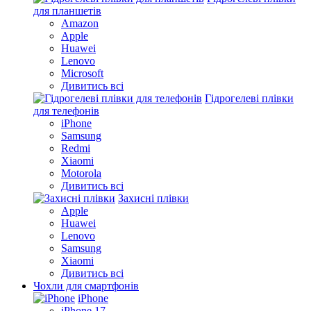
для планшетів
Amazon
Apple
Huawei
Lenovo
Microsoft
Дивитись всі
Гідрогелеві плівки
для телефонів
iPhone
Samsung
Redmi
Xiaomi
Motorola
Дивитись всі
Захисні плівки
Apple
Huawei
Lenovo
Samsung
Xiaomi
Дивитись всі
Чохли для смартфонів
iPhone
iPhone 17