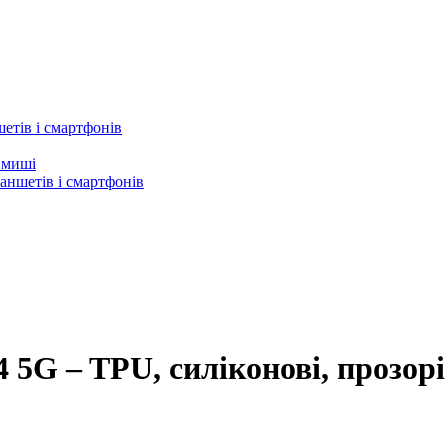
етів і смартфонів
а миші
аншетів і смартфонів
 5G – TPU, силіконові, прозорі