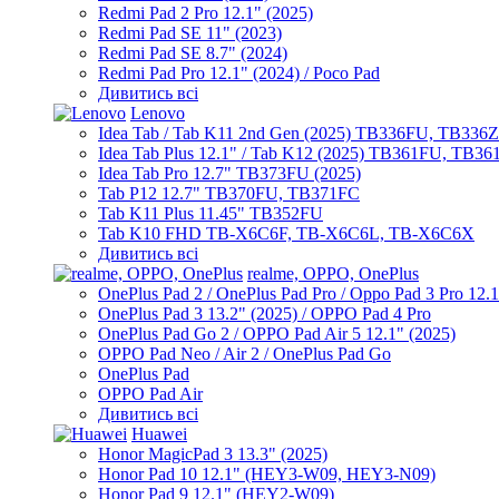
Redmi Pad 2 Pro 12.1" (2025)
Redmi Pad SE 11" (2023)
Redmi Pad SE 8.7" (2024)
Redmi Pad Pro 12.1" (2024) / Poco Pad
Дивитись всі
Lenovo
Idea Tab / Tab K11 2nd Gen (2025) TB336FU, TB336
Idea Tab Plus 12.1" / Tab K12 (2025) TB361FU, TB3
Idea Tab Pro 12.7" TB373FU (2025)
Tab P12 12.7" TB370FU, TB371FC
Tab K11 Plus 11.45" TB352FU
Tab K10 FHD TB-X6C6F, TB-X6C6L, TB-X6C6X
Дивитись всі
realme, OPPO, OnePlus
OnePlus Pad 2 / OnePlus Pad Pro / Oppo Pad 3 Pro 12.
OnePlus Pad 3 13.2" (2025) / OPPO Pad 4 Pro
OnePlus Pad Go 2 / OPPO Pad Air 5 12.1" (2025)
OPPO Pad Neo / Air 2 / OnePlus Pad Go
OnePlus Pad
OPPO Pad Air
Дивитись всі
Huawei
Honor MagicPad 3 13.3" (2025)
Honor Pad 10 12.1" (HEY3-W09, HEY3-N09)
Honor Pad 9 12.1" (HEY2-W09)