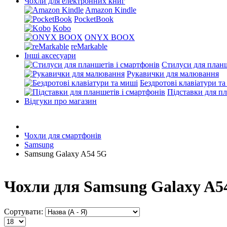
Чохли для електронних книг
Amazon Kindle
PocketBook
Kobo
ONYX BOOX
reMarkable
Інші аксесуари
Стилуси для планш
Рукавички для малювання
Бездротові клавіатури т
Підставки для пл
Відгуки про магазин
Чохли для смартфонів
Samsung
Samsung Galaxy A54 5G
Чохли для Samsung Galaxy A54
Сортувати: