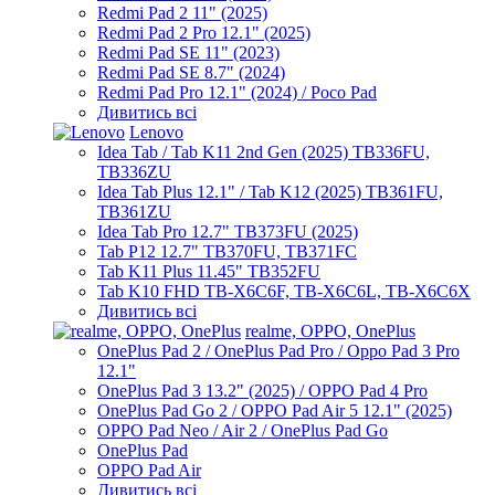
Redmi Pad 2 11" (2025)
Redmi Pad 2 Pro 12.1" (2025)
Redmi Pad SE 11" (2023)
Redmi Pad SE 8.7" (2024)
Redmi Pad Pro 12.1" (2024) / Poco Pad
Дивитись всі
Lenovo
Idea Tab / Tab K11 2nd Gen (2025) TB336FU,
TB336ZU
Idea Tab Plus 12.1" / Tab K12 (2025) TB361FU,
TB361ZU
Idea Tab Pro 12.7" TB373FU (2025)
Tab P12 12.7" TB370FU, TB371FC
Tab K11 Plus 11.45" TB352FU
Tab K10 FHD TB-X6C6F, TB-X6C6L, TB-X6C6X
Дивитись всі
realme, OPPO, OnePlus
OnePlus Pad 2 / OnePlus Pad Pro / Oppo Pad 3 Pro
12.1"
OnePlus Pad 3 13.2" (2025) / OPPO Pad 4 Pro
OnePlus Pad Go 2 / OPPO Pad Air 5 12.1" (2025)
OPPO Pad Neo / Air 2 / OnePlus Pad Go
OnePlus Pad
OPPO Pad Air
Дивитись всі