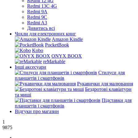
Redmi 12 4G
Redmi 13C 4G
Redmi 9A
Redmi 9C
Redmi A3
Дивитись всі
Чохли для електронних книг
Amazon Kindle
PocketBook
Kobo
ONYX BOOX
reMarkable
Інші аксесуари
Стилуси для
планшетів і смартфонів
Рукавички для малювання
Бездротові клавіатури
та миші
Підставки для
планшетів і смартфонів
Відгуки про магазин
1
9875