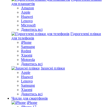
для планшетів
Amazon
Apple
Huawei
Lenovo
Microsoft
Дивитись всі
Гідрогелеві плівки
для телефонів
iPhone
Samsung
Redmi
Xiaomi
Motorola
Дивитись всі
Захисні плівки
Apple
Huawei
Lenovo
Samsung
Xiaomi
Дивитись всі
Чохли для смартфонів
iPhone
iPhone 17