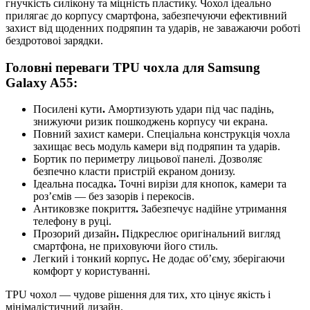
гнучкість силікону та міцність пластику. Чохол ідеально
прилягає до корпусу смартфона, забезпечуючи ефективний
захист від щоденних подряпин та ударів, не заважаючи роботі
бездротовоі зарядки.
Головні переваги TPU чохла для Samsung
Galaxy A55
:
Посилені кути
.
Амортизують удари під час падінь,
знижуючи ризик пошкоджень корпусу чи екрана.
Повний захист камери. Спеціальна конструкція чохла
захищає весь модуль камери від подряпин та ударів.
Бортик по периметру лицьової панелі. Дозволяє
безпечно класти пристрій екраном донизу.
Ідеальна посадка
.
Точні вирізи для кнопок, камери та
роз’ємів — без зазорів і перекосів.
Антиковзке покриття
.
Забезпечує надійне утримання
телефону в руці.
Прозорий дизайн
.
Підкреслює оригінальний вигляд
смартфона, не приховуючи його стиль.
Легкий і тонкий корпус
.
Не додає об’єму, зберігаючи
комфорт у користуванні.
TPU чохол — чудове рішення для тих, хто цінує якість і
мінімалістичний дизайн.