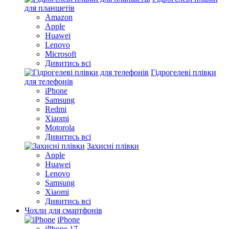
для планшетів
Amazon
Apple
Huawei
Lenovo
Microsoft
Дивитись всі
Гідрогелеві плівки
для телефонів
iPhone
Samsung
Redmi
Xiaomi
Motorola
Дивитись всі
Захисні плівки
Apple
Huawei
Lenovo
Samsung
Xiaomi
Дивитись всі
Чохли для смартфонів
iPhone
iPhone 17