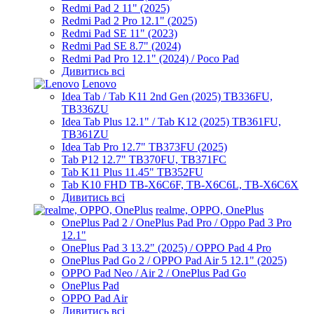
Redmi Pad 2 11" (2025)
Redmi Pad 2 Pro 12.1" (2025)
Redmi Pad SE 11" (2023)
Redmi Pad SE 8.7" (2024)
Redmi Pad Pro 12.1" (2024) / Poco Pad
Дивитись всі
Lenovo
Idea Tab / Tab K11 2nd Gen (2025) TB336FU,
TB336ZU
Idea Tab Plus 12.1" / Tab K12 (2025) TB361FU,
TB361ZU
Idea Tab Pro 12.7" TB373FU (2025)
Tab P12 12.7" TB370FU, TB371FC
Tab K11 Plus 11.45" TB352FU
Tab K10 FHD TB-X6C6F, TB-X6C6L, TB-X6C6X
Дивитись всі
realme, OPPO, OnePlus
OnePlus Pad 2 / OnePlus Pad Pro / Oppo Pad 3 Pro
12.1"
OnePlus Pad 3 13.2" (2025) / OPPO Pad 4 Pro
OnePlus Pad Go 2 / OPPO Pad Air 5 12.1" (2025)
OPPO Pad Neo / Air 2 / OnePlus Pad Go
OnePlus Pad
OPPO Pad Air
Дивитись всі