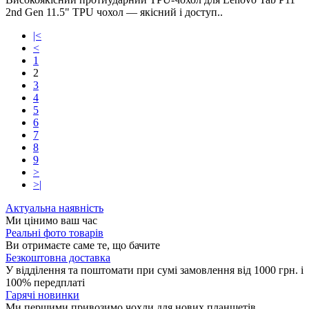
2nd Gen 11.5" TPU чохол — якісний і доступ..
|<
<
1
2
3
4
5
6
7
8
9
>
>|
Актуальна наявність
Ми цінимо ваш час
Реальні фото товарів
Ви отримаєте саме те, що бачите
Безкоштовна доставка
У відділення та поштомати при сумі замовлення від 1000 грн. і
100% передплаті
Гарячі новинки
Ми першими привозимо чохли для нових планшетів