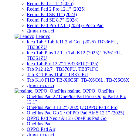
Redmi Pad 2 11" (2025)
Redmi Pad 2 Pro 12.1" (2025)
Redmi Pad SE 11" (2023)
Redmi Pad SE 8.7" (2024)
Redmi Pad Pro 12.1" (2024) / Poco Pad
Дивитись всі
Lenovo
Idea Tab / Tab K11 2nd Gen (2025) TB336FU,
TB336ZU
Idea Tab Plus 12.1" / Tab K12 (2025) TB361FU,
TB361ZU
Idea Tab Pro 12.7" TB373FU (2025)
Tab P12 12.7" TB370FU, TB371FC
Tab K11 Plus 11.45" TB352FU
Tab K10 FHD TB-X6C6F, TB-X6C6L, TB-X6C6X
Дивитись всі
realme, OPPO, OnePlus
OnePlus Pad 2 / OnePlus Pad Pro / Oppo Pad 3 Pro
12.1"
OnePlus Pad 3 13.2" (2025) / OPPO Pad 4 Pro
OnePlus Pad Go 2 / OPPO Pad Air 5 12.1" (2025)
OPPO Pad Neo / Air 2 / OnePlus Pad Go
OnePlus Pad
OPPO Pad Air
Дивитись всі