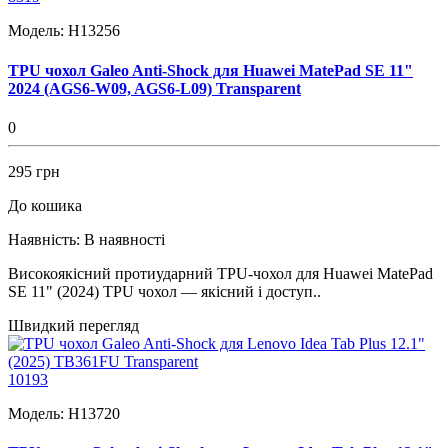
Модель:
H13256
TPU чохол Galeo Anti-Shock для Huawei MatePad SE 11"
2024 (AGS6-W09, AGS6-L09) Transparent
0
295 грн
До кошика
Наявність:
В наявності
Високоякісний протиударний TPU-чохол для Huawei MatePad
SE 11" (2024) TPU чохол — якісний і доступ..
Швидкий перегляд
10193
Модель:
H13720