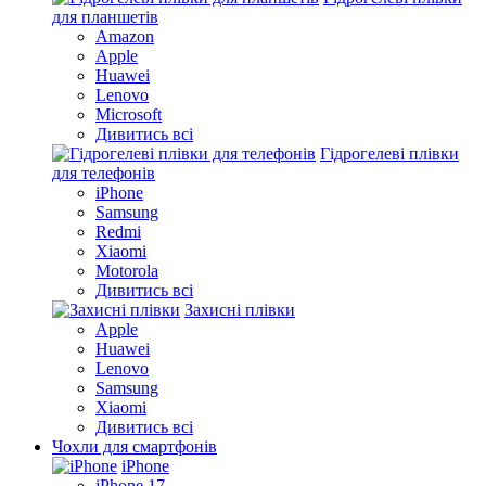
для планшетів
Amazon
Apple
Huawei
Lenovo
Microsoft
Дивитись всі
Гідрогелеві плівки
для телефонів
iPhone
Samsung
Redmi
Xiaomi
Motorola
Дивитись всі
Захисні плівки
Apple
Huawei
Lenovo
Samsung
Xiaomi
Дивитись всі
Чохли для смартфонів
iPhone
iPhone 17