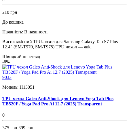
210 грн
До кошика
Наявність:
В наявності
Високоякісний TPU-чохол для Samsung Galaxy Tab S7 Plus
12.4" (SM-T970, SM-T975) TPU чохол — якіс..
Швидкий перегляд
-6%
9033
Модель:
H13051
TPU чехол Galeo Anti-Shock для Lenovo Yoga Tab Plus
TB520F / Yoga Pad Pro Ai 12.7 (2025) Transparent
0
375 грн
399 грн