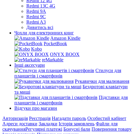
Redmi 12 4G
Redmi 13C 4G
Redmi 9A
Redmi 9C
Redmi A3
Дивитись всі
Чохли для електронних книг
Amazon Kindle
PocketBook
Kobo
ONYX BOOX
reMarkable
Інші аксесуари
Стилуси для
планшетів і смартфонів
Рукавички для малювання
Бездротові клавіатури
та миші
Підставки для
планшетів і смартфонів
Відгуки про магазин
Авторизація
Реєстрація
Нагадати пароль
Особистий кабінет
Адреси доставки
Закладки
Історія замовлень
Файли для
скачування
Регулярні платежі
Бонусні бали
Повернення товару