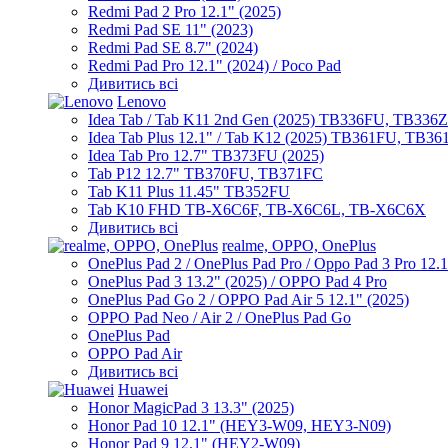
Redmi Pad 2 Pro 12.1" (2025)
Redmi Pad SE 11" (2023)
Redmi Pad SE 8.7" (2024)
Redmi Pad Pro 12.1" (2024) / Poco Pad
Дивитись всі
Lenovo
Idea Tab / Tab K11 2nd Gen (2025) TB336FU, TB336
Idea Tab Plus 12.1" / Tab K12 (2025) TB361FU, TB3
Idea Tab Pro 12.7" TB373FU (2025)
Tab P12 12.7" TB370FU, TB371FC
Tab K11 Plus 11.45" TB352FU
Tab K10 FHD TB-X6C6F, TB-X6C6L, TB-X6C6X
Дивитись всі
realme, OPPO, OnePlus
OnePlus Pad 2 / OnePlus Pad Pro / Oppo Pad 3 Pro 12.
OnePlus Pad 3 13.2" (2025) / OPPO Pad 4 Pro
OnePlus Pad Go 2 / OPPO Pad Air 5 12.1" (2025)
OPPO Pad Neo / Air 2 / OnePlus Pad Go
OnePlus Pad
OPPO Pad Air
Дивитись всі
Huawei
Honor MagicPad 3 13.3" (2025)
Honor Pad 10 12.1" (HEY3-W09, HEY3-N09)
Honor Pad 9 12.1" (HEY2-W09)