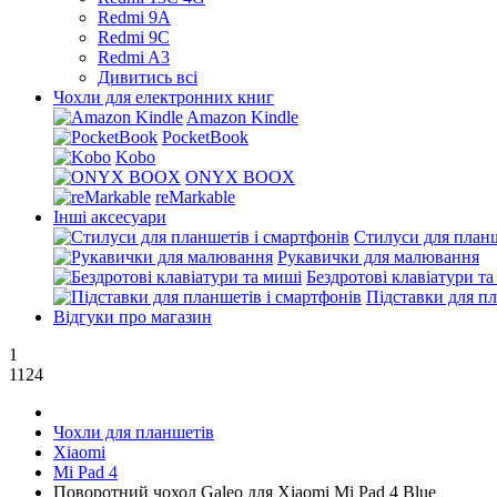
Redmi 9A
Redmi 9C
Redmi A3
Дивитись всі
Чохли для електронних книг
Amazon Kindle
PocketBook
Kobo
ONYX BOOX
reMarkable
Інші аксесуари
Стилуси для планш
Рукавички для малювання
Бездротові клавіатури т
Підставки для пл
Відгуки про магазин
1
1124
Чохли для планшетів
Xiaomi
Mi Pad 4
Поворотний чохол Galeo для Xiaomi Mi Pad 4 Blue