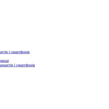
етів і смартфонів
а миші
аншетів і смартфонів