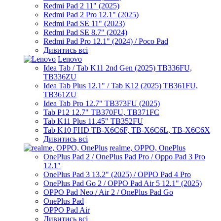
Redmi Pad 2 11" (2025)
Redmi Pad 2 Pro 12.1" (2025)
Redmi Pad SE 11" (2023)
Redmi Pad SE 8.7" (2024)
Redmi Pad Pro 12.1" (2024) / Poco Pad
Дивитись всі
Lenovo
Idea Tab / Tab K11 2nd Gen (2025) TB336FU,
TB336ZU
Idea Tab Plus 12.1" / Tab K12 (2025) TB361FU,
TB361ZU
Idea Tab Pro 12.7" TB373FU (2025)
Tab P12 12.7" TB370FU, TB371FC
Tab K11 Plus 11.45" TB352FU
Tab K10 FHD TB-X6C6F, TB-X6C6L, TB-X6C6X
Дивитись всі
realme, OPPO, OnePlus
OnePlus Pad 2 / OnePlus Pad Pro / Oppo Pad 3 Pro
12.1"
OnePlus Pad 3 13.2" (2025) / OPPO Pad 4 Pro
OnePlus Pad Go 2 / OPPO Pad Air 5 12.1" (2025)
OPPO Pad Neo / Air 2 / OnePlus Pad Go
OnePlus Pad
OPPO Pad Air
Дивитись всі