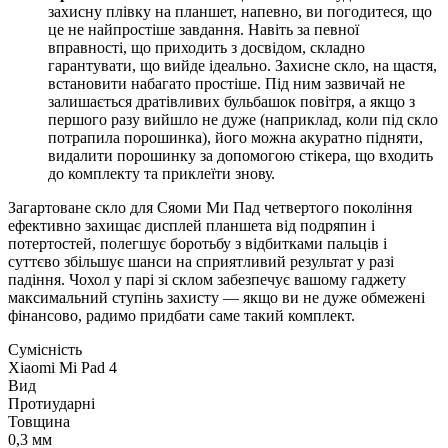
захисну плівку на планшет, напевно, ви погодитеся, що
це не найпростіше завдання. Навіть за певної
вправності, що приходить з досвідом, складно
гарантувати, що вийде ідеально. Захисне скло, на щастя,
встановити набагато простіше. Під ним зазвичай не
залишається дратівливих бульбашок повітря, а якщо з
першого разу вийшло не дуже (наприклад, коли під скло
потрапила порошинка), його можна акуратно підняти,
видалити порошинку за допомогою стікера, що входить
до комплекту та приклеїти знову.
Загартоване скло для Сяоми Ми Пад четвертого покоління
ефективно захищає дисплей планшета від подряпин і
потертостей, полегшує боротьбу з відбитками пальців і
суттєво збільшує шанси на сприятливий результат у разі
падіння. Чохол у парі зі склом забезпечує вашому гаджету
максимальний ступінь захисту — якщо ви не дуже обмежені
фінансово, радимо придбати саме такий комплект.
Сумісність
Xiaomi Mi Pad 4
Вид
Протиударні
Товщина
0,3 мм