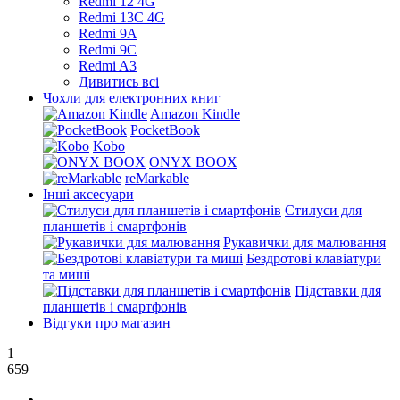
Redmi 12 4G
Redmi 13C 4G
Redmi 9A
Redmi 9C
Redmi A3
Дивитись всі
Чохли для електронних книг
Amazon Kindle
PocketBook
Kobo
ONYX BOOX
reMarkable
Інші аксесуари
Стилуси для
планшетів і смартфонів
Рукавички для малювання
Бездротові клавіатури
та миші
Підставки для
планшетів і смартфонів
Відгуки про магазин
1
659