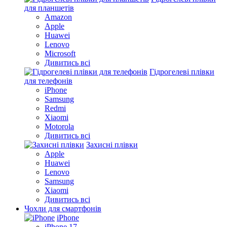
для планшетів
Amazon
Apple
Huawei
Lenovo
Microsoft
Дивитись всі
Гідрогелеві плівки
для телефонів
iPhone
Samsung
Redmi
Xiaomi
Motorola
Дивитись всі
Захисні плівки
Apple
Huawei
Lenovo
Samsung
Xiaomi
Дивитись всі
Чохли для смартфонів
iPhone
iPhone 17