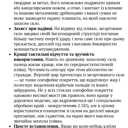
твердіше за метал, його неможливо подряпати цвяхом
або канцелярським ножем, а отже, і контакт із ключами
та іншими металевими дрібницями з вашої сумки не
може зашкодити екрану планшета, на який наклеєне
захисне скло.
Захист при падінні.
На відміну від плівки, загартоване
скло завдяки своїй багатошаровій структурі поглинає
більшу частину енергії удару, і хоча саме скло при цьому
тріскається, дисплей під ним з високою ймовірністю
залишається неушкодженим.
Кращі тактильні відчуття та зручність
використання.
Навіть по дешевому захисному склу
палець ковзає краще, ніж по середньостатистичній
плівці. Чутливість сенсору при этом абсолютно не
страждає. Верхній шар протектора із загартованого скла
— це тонке олеофобне покриття, що відштовхує жир і
полегшує видалення відбитків пальців та інших
забруднень. Не у всіх стеклах олеофобне покриття
однаково високої якості (як правило, воно краще у
дорожчих моделях, що відрізняються ще і спеціальною
обробкою країв - заокругленням 2.5D), але в цілому
користуватися планшетом зі склом на дисплеї завжди
приємніше, ніж гаджетом, на екран якого наклеєна
звичайна захисна плівка.
Просте встановлення.
Якщо ви коли-небудь клеїли