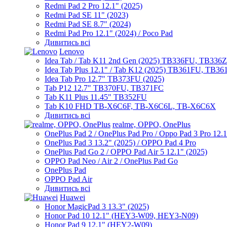
Redmi Pad 2 Pro 12.1" (2025)
Redmi Pad SE 11" (2023)
Redmi Pad SE 8.7" (2024)
Redmi Pad Pro 12.1" (2024) / Poco Pad
Дивитись всі
Lenovo
Idea Tab / Tab K11 2nd Gen (2025) TB336FU, TB336
Idea Tab Plus 12.1" / Tab K12 (2025) TB361FU, TB3
Idea Tab Pro 12.7" TB373FU (2025)
Tab P12 12.7" TB370FU, TB371FC
Tab K11 Plus 11.45" TB352FU
Tab K10 FHD TB-X6C6F, TB-X6C6L, TB-X6C6X
Дивитись всі
realme, OPPO, OnePlus
OnePlus Pad 2 / OnePlus Pad Pro / Oppo Pad 3 Pro 12.
OnePlus Pad 3 13.2" (2025) / OPPO Pad 4 Pro
OnePlus Pad Go 2 / OPPO Pad Air 5 12.1" (2025)
OPPO Pad Neo / Air 2 / OnePlus Pad Go
OnePlus Pad
OPPO Pad Air
Дивитись всі
Huawei
Honor MagicPad 3 13.3" (2025)
Honor Pad 10 12.1" (HEY3-W09, HEY3-N09)
Honor Pad 9 12.1" (HEY2-W09)