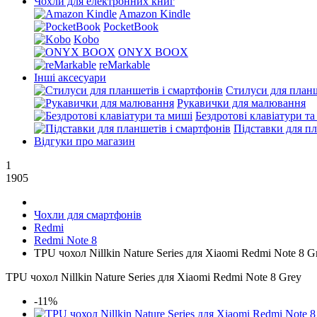
Чохли для електронних книг
Amazon Kindle
PocketBook
Kobo
ONYX BOOX
reMarkable
Інші аксесуари
Стилуси для планш
Рукавички для малювання
Бездротові клавіатури т
Підставки для пл
Відгуки про магазин
1
1905
Чохли для смартфонів
Redmi
Redmi Note 8
TPU чохол Nillkin Nature Series для Xiaomi Redmi Note 8 G
TPU чохол Nillkin Nature Series для Xiaomi Redmi Note 8 Grey
-11%