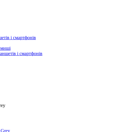
етів і смартфонів
а миші
аншетів і смартфонів
rey